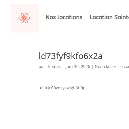
Nos locations
Location Sain
ld73fyf9kfo6x2a
par
thomas
|
Juin 30, 2026
|
Non classé
|
0 c
ufljtrjo60vqvyxwigh6n0p