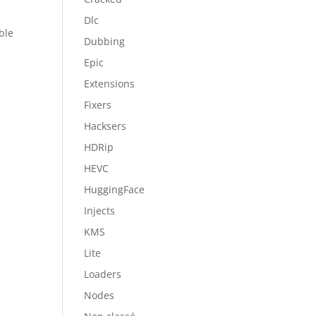
D
Dlc
ble
Dubbing
Epic
Extensions
Fixers
Hacksers
HDRip
HEVC
HuggingFace
Injects
KMS
Lite
Loaders
Nodes