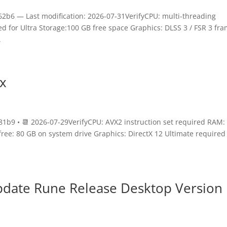
b6 — Last modification: 2026-07-31VerifyCPU: multi-threading
for Ultra Storage:100 GB free space Graphics: DLSS 3 / FSR 3 fr
.
ix
b9 • 📆 2026-07-29VerifyCPU: AVX2 instruction set required RAM: 
free: 80 GB on system drive Graphics: DirectX 12 Ultimate required
pdate Rune Release Desktop Version