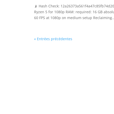
📡 Hash Check: 12a26373a561f4a47c85fb74d2080
Ryzen 5 for 1080p RAM: required: 16 GB absol
60 FPS at 1080p on medium setup Reclaiming..
« Entrées précédentes