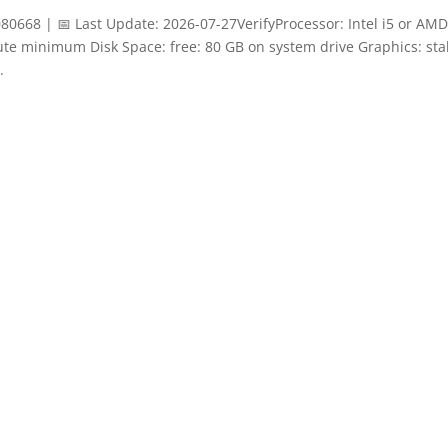
668 | 📅 Last Update: 2026-07-27VerifyProcessor: Intel i5 or AM
ute minimum Disk Space: free: 80 GB on system drive Graphics: sta
.