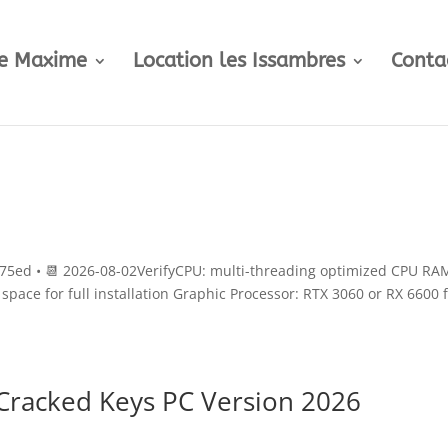
te Maxime
Location les Issambres
Conta
5ed • 📆 2026-08-02VerifyCPU: multi-threading optimized CPU RA
pace for full installation Graphic Processor: RTX 3060 or RX 6600 
Cracked Keys PC Version 2026