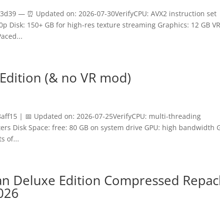
d39 — ⏰ Updated on: 2026-07-30VerifyCPU: AVX2 instruction set
0p Disk: 150+ GB for high-res texture streaming Graphics: 12 GB 
aced...
Edition (& no VR mod)
f15 | 📅 Updated on: 2026-07-25VerifyCPU: multi-threading
ters Disk Space: free: 80 GB on system drive GPU: high bandwidth
 of...
zan Deluxe Edition Compressed Repac
026