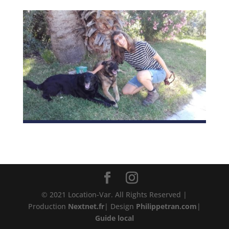
© 2021 Location-Var. All Rights Reserved |
Production
Nextnet.fr
| Design
Philippetran.com
|
Guide local