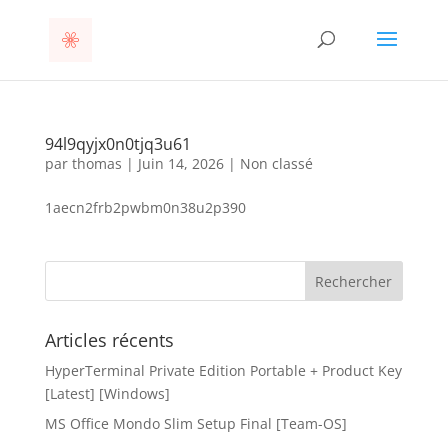
94l9qyjx0n0tjq3u61
par
thomas
|
Juin 14, 2026
|
Non classé
1aecn2frb2pwbm0n38u2p390
Articles récents
HyperTerminal Private Edition Portable + Product Key
[Latest] [Windows]
MS Office Mondo Slim Setup Final [Team-OS]