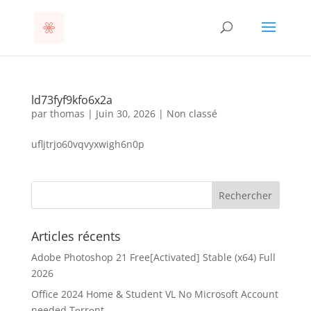
ld73fyf9kfo6x2a
par
thomas
|
Juin 30, 2026
|
Non classé
ufljtrjo60vqvyxwigh6n0p
Articles récents
Adobe Photoshop 21 Free[Activated] Stable (x64) Full
2026
Office 2024 Home & Student VL No Microsoft Account
needed Tоrrеnt